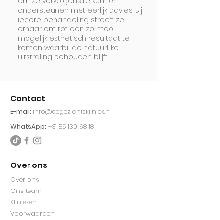
om ze vervolgens te kunnen
ondersteunen met eerlijk advies. Bij
iedere behandeling streeft ze
ernaar om tot een zo mooi
mogelijk esthetisch resultaat te
komen waarbij de natuurlijke
uitstraling behouden blijft.
Contact
E-mail:
info@degezichtskliniek.nl
WhatsApp:
+31 85 130 68 18
Over ons
Over ons
Ons team
Klinieken
Voorwaarden