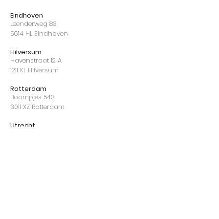
Eindhoven
Leenderweg 83
5614 HL Eindhoven
Hilversum
Havenstraat 12 A
1211 KL Hilversum
Rotterdam
Boompjes 543
3011 XZ Rotterdam
Utrecht
Ivor Novellostraat 3,
3543 EE Utrecht
Zwolle
Kon. Wilhelminastraat 5,
8019 AH Zwolle
Ga snel naar