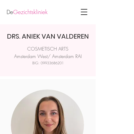
De
Gezichtskliniek
DRS. ANIEK VAN VALDEREN
COSMETISCH ARTS
Amsterdam West/ Amsterdam RAI
BIG:
09933686201