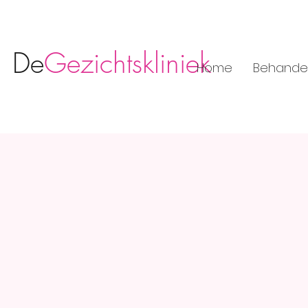
De
Gezichtskliniek
Home
Behande