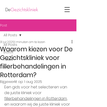
De
Gezichtskliniek
Post
All Posts
31 jul 2025
1 minuten om te lezen
All Posts
Waarom kiezen voor De
Botox
Gezichtskliniek voor
Fillers
fillerbehandelingen in
Skin
Rotterdam?
Bijgewerkt op:
1 aug 2025
Een gids voor het selecteren van 
de juiste kliniek voor 
fillerbehandelingen in Rotterdam
, 
en waarom wij de juiste kliniek voor 