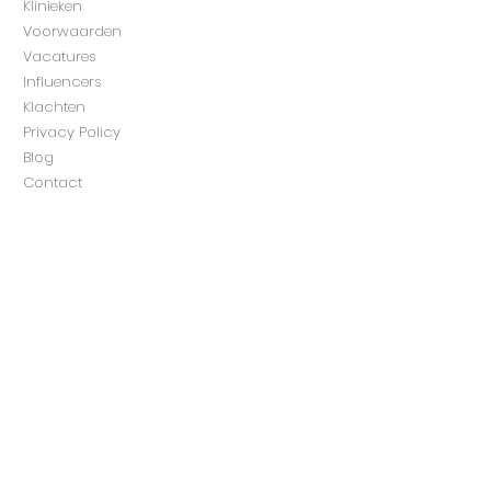
Klinieken
Voorwaarden
Vacatures
Influencers
Klachten
Privacy Policy
Blog
Contact
Klinieken
Alkmaar​​​
Korte Vondelstraat
71813 AC Alkmaar
Amsterdam West
Overtoom 524
1054 LL Amsterdam
Amsterdam RAI