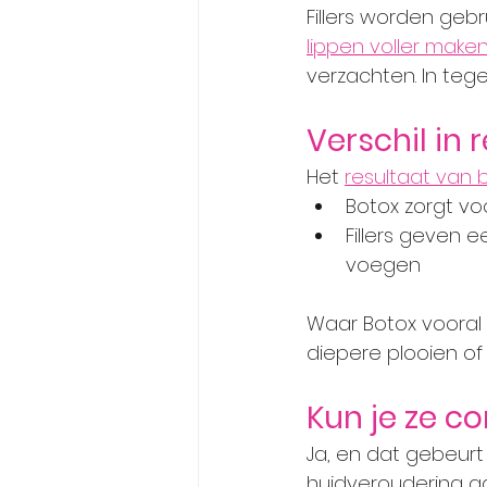
Fillers worden gebr
lippen voller make
verzachten. In tege
Verschil in 
Het 
resultaat van
Botox zorgt v
Fillers geven 
voegen
Waar Botox vooral we
diepere plooien of 
Kun je ze c
Ja, en dat gebeurt
huidveroudering aa