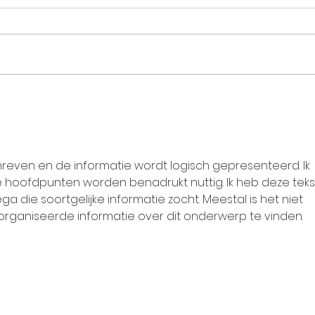
Botox-nazorg 101: Waarom
Wat 
je na een Botox-
de e
behandeling beter niet
een 
gaat liggen of intensief
met
hreven en de informatie wordt logisch gepresenteerd. Ik 
sport
hoofdpunten worden benadrukt nuttig. Ik heb deze teks
die soortgelijke informatie zocht. Meestal is het niet 
ganiseerde informatie over dit onderwerp te vinden.