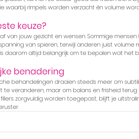
e waarbij rimpels worden verzacht én volume wordt
este keuze?
g af van jouw gezicht en wensen. Sommige mensen
spanning van spieren, terwijl anderen juist volume m
 is daarom altijd belangrijk om te bepalen wat het b
ijke benadering
he behandelingen draaien steeds meer om subtilite
cht te veranderen, maar om balans en frisheid terug 
lers zorgvuldig worden toegepast, blijft je uitstraling
eruster.