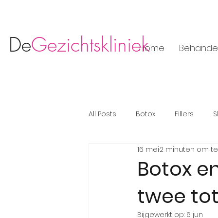
De
Gezichtskliniek
Home
Behande
All Posts
Botox
Fillers
S
16 mei
2 minuten om te
Botox en
twee tot
Bijgewerkt op:
6 jun