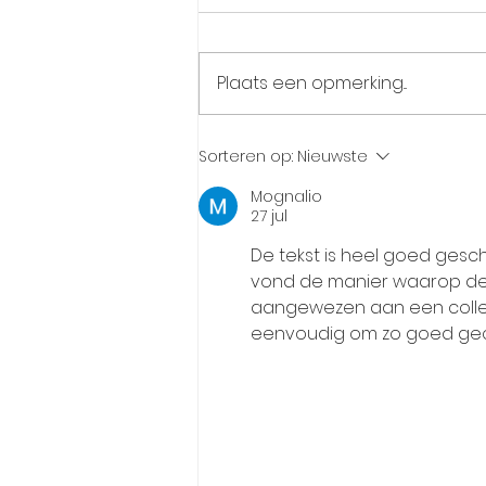
Plaats een opmerking...
De Gezichtskliniek maakt
Sorteren op:
Nieuwste
nieuwe lagere prijzen
Mognalio
bekend voor Ozempic en
27 jul
Mounjaro in Nederland
De tekst is heel goed gesc
vond de manier waarop de 
aangewezen aan een collega 
eenvoudig om zo goed geor