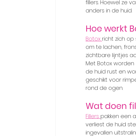
fillers. Hoewel ze
anders in de huid.
Hoe werkt B
Botox 
richt zich op 
om te lachen, fron
zichtbare lijntjes a
Met Botox worden sp
de huid rust en wor
geschikt voor rimp
rond de ogen.
Wat doen fi
Fillers 
pakken een a
verliest de huid s
ingevallen uitstralin