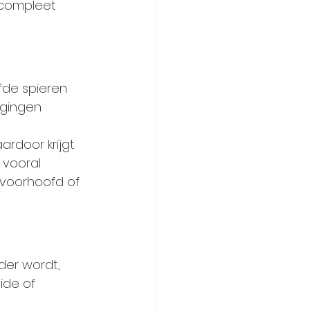
 compleet 
lfde spieren 
egingen 
ardoor krijgt 
 vooral 
 voorhoofd of 
er wordt, 
ide of 