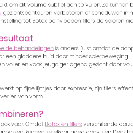
uikt om dit volume subtiel aan te vullen. Ze kunnen 
n
, gezichtscontouren verbeteren of schaduwen in h
nstelling tot Botox beïnvloeden fillers de spieren nie
resultaat
 beide behandelingen
 is anders, juist omdat de aanp
oor een gladdere huid door minder spierbeweging
een voller en vaak jeugdiger ogend gezicht door vol
rkt op fijne lijntjes door expressie, zijn fillers effect
verlies van vorm.
ombineren?
 ook vaak. Omdat 
Botox en fillers
 verschillende oorz
npakken, kunnen ze elkaar goed aanvullen. Denk bi