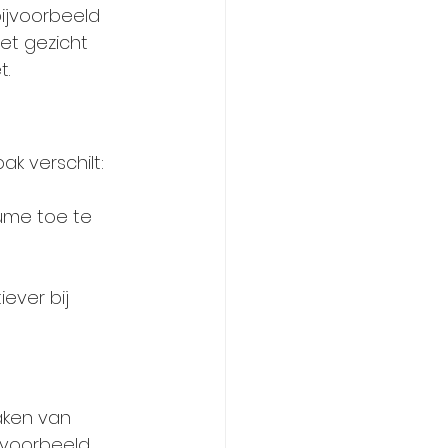
bijvoorbeeld 
et gezicht 
t.
ak verschilt:
ume toe te 
iever bij 
aken van 
jvoorbeeld 