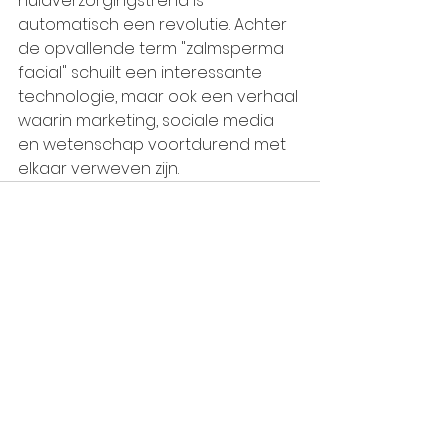
huidverzorgingstrend is 
automatisch een revolutie. Achter 
de opvallende term "zalmsperma 
facial" schuilt een interessante 
technologie, maar ook een verhaal 
waarin marketing, sociale media 
en wetenschap voortdurend met 
elkaar verweven zijn.
Alles weergeven
Recente blogposts