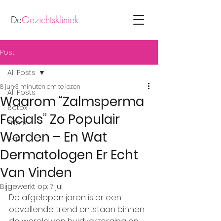
De
Gezichtskliniek
Post
All Posts
8 jun
3 minuten om te lezen
All Posts
Waarom “Zalmsperma
Botox
Facials” Zo Populair
Fillers
Werden – En Wat
Skin
Dermatologen Er Echt
Van Vinden
Bijgewerkt op:
7 jul
De afgelopen jaren is er een 
opvallende trend ontstaan binnen 