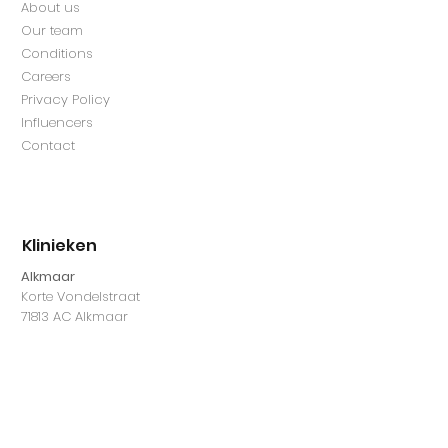
About us
Our team
Conditions
Careers
Privacy Policy
Influencers
Contact
Klinieken
Alkmaar
Korte Vondelstraat
71813 AC Alkmaar
Amsterdam West
Overtoom 524
1054 LL Amsterdam
Amsterdam RAI